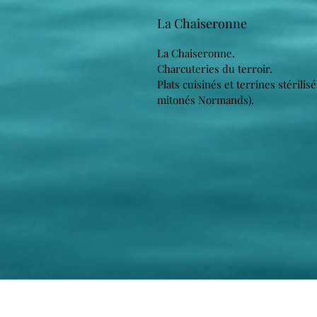
La Chaiseronne
La Chaiseronne.
Charcuteries du terroir.
Plats cuisinés et terrines stérili
mitonés Normands).