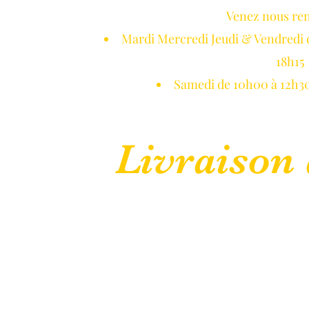
Venez nous re
NETON DE GUI
Mardi Mercredi Jeudi & Vendredi 
18h15
Samedi de 10h00 à 12h30
Livraison 
 Normandie
Réservations
Blog
Galerie Photos
CGV