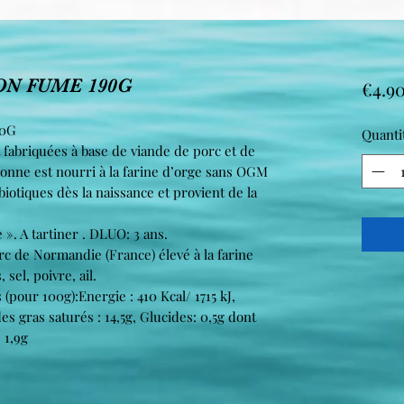
ON FUME 190G
€4.9
90G
Quanti
 fabriquées à base de viande de porc et de
onne est nourri à la farine d’orge sans OGM
biotiques dès la naissance et provient de la
». A tartiner . DLUO: 3 ans.
rc de Normandie (France) élevé à la farine
sel, poivre, ail.
(pour 100g):Energie : 410 Kcal/ 1715 kJ,
es gras saturés : 14,5g, Glucides: 0,5g dont
 1,9g