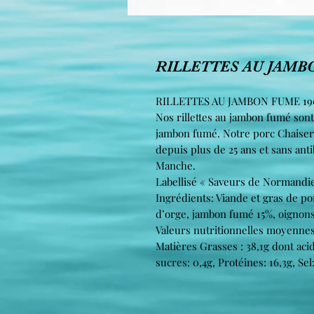
RILLETTES AU JAMB
RILLETTES AU JAMBON FUME 1
Nos rillettes au jambon fumé sont
jambon fumé. Notre porc Chaiser
depuis plus de 25 ans et sans anti
Manche.
Labellisé « Saveurs de Normandie 
Ingrédients: Viande et gras de po
d’orge, jambon fumé 15%, oignons, 
Valeurs nutritionnelles moyennes 
Matières Grasses : 38,1g dont acid
sucres: 0,4g, Protéines: 16,3g, Sel: