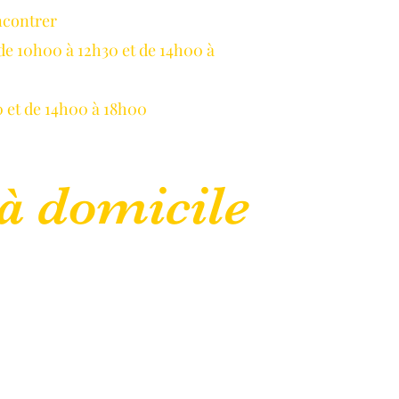
ncontrer
LLAUME
de 10h00 à 12h30 et de 14h00 à
 et de 14h00 à 18h00
à domicile
lepanetondeguillaume@lessor.asso.fr
CGU
Mentions légales
Plus