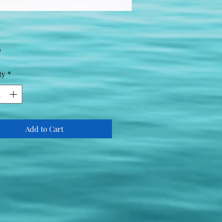
Price
0
ty
*
Add to Cart