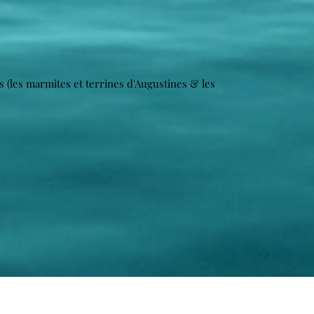
sés (les marmites et terrines d'Augustines & les
S'abonner