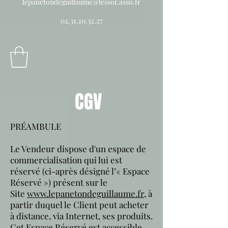
lepanetondeguillaume@lessor.asso.fr
02.31.20.32.27
CGV
PRÉAMBULE
Le Vendeur dispose d'un espace de
commercialisation qui lui est
réservé (ci-après désigné l’« Espace
Réservé ») présent sur le
Site
www.lepanetondeguillaume.fr
, à
partir duquel le Client peut acheter
à distance, via Internet, ses produits.
Cet Espace Réservé est accessible