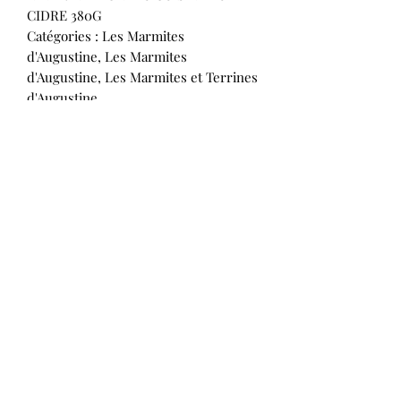
CIDRE 380G
Catégories : Les Marmites
d'Augustine, Les Marmites
d'Augustine, Les Marmites et Terrines
d'Augustine
Navarin fabriqué à base d’agneau,
d’haricots secs, de cidre Brécéen, de
carottes et de navets. Les légumes
frais proviennent exclusivement de
Normandie pendant la saison de
production, les haricots secs sont
issus de l’agriculture raisonnée et
proviennent d’Eure et Loir (28) et le
cidre est produit à Brécey.
Labellisé « Saveurs de Normandie ».
Pour 1 personne. À réchauffer à feu
doux pendant 8 minutes ou au micro
onde pendant 3 minutes.