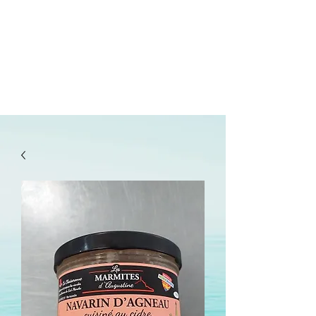
lepanetondeguillaume@lessor.asso.fr
02.31.20.32.27