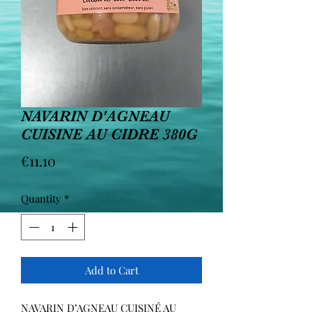
NAVARIN D'AGNEAU
CUISINE AU CIDRE 380G
Price
€11.10
Quantity
*
Add to Cart
NAVARIN D’AGNEAU CUISINÉ AU