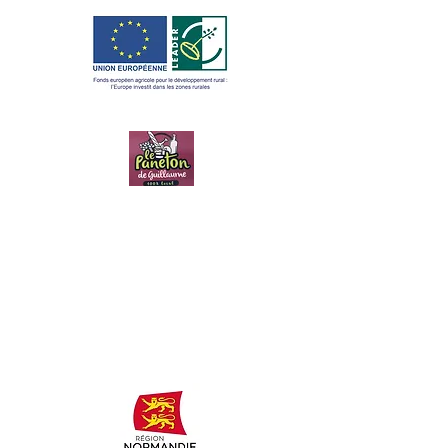
LE PANETON
DE
GUILLAUME