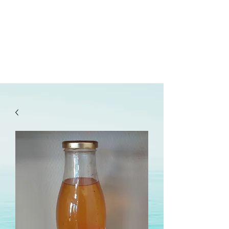
lepanetondeguillaume@lessor.asso.fr
02.31.20.32.27