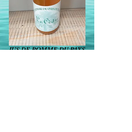
JUS DE POMME DU PAYS
DE FALAISE 1L
Price
€4.40
Quantity
*
Add to Cart