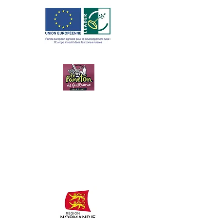
LE PANETON
DE
GUILLAUME