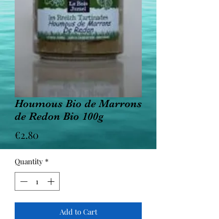
Houmous Bio de Marrons
de Redon Bio 100g
Price
€2.80
Quantity
*
Add to Cart