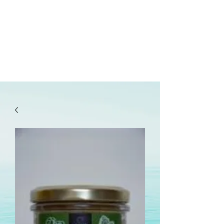
lepanetondeguillaume@lessor.asso.fr
02.31.20.32.27