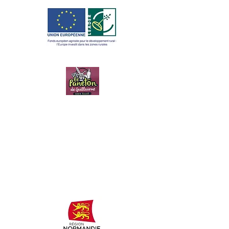
LE PANETON
DE
GUILLAUME