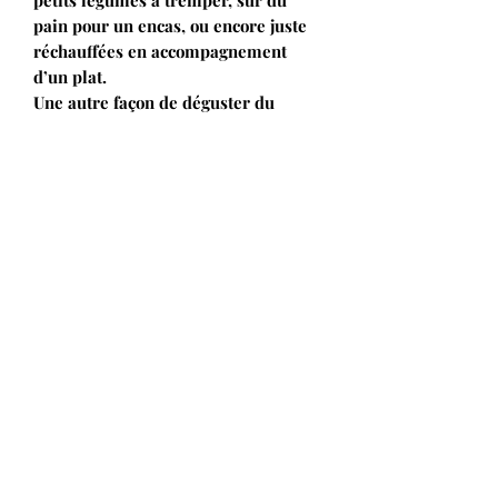
petits légumes à tremper, sur du
pain pour un encas, ou encore juste
réchauffées en accompagnement
d’un plat.
Une autre façon de déguster du
chou-fleur.
Ingrédients
Chou-fleur* (60%), eau, fécule de
pomme de terre*,
crème
fraîche* (
dont ferments lactiques), huile
d’olive*, jus de citron*, sel, ail*,
poivre*.
*Ingrédients issus de l’Agriculture
Biologique.
Valeurs nutritionnelles pour 100g
Energie : 417 kJ (101 kcal) – Matières
grasses : 7,3g, dont acides gras
saturés : 2,6g – Glucides : 7,3g, dont