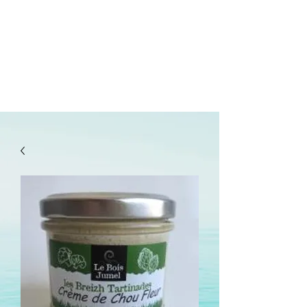
lepanetondeguillaume@lessor.asso.fr
02.31.20.32.27