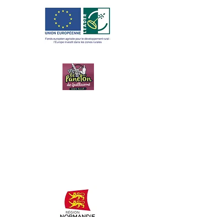
LE PANETON
DE
GUILLAUME