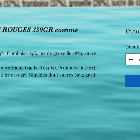
S ROUGES 330GR comme
€5.50
Quanti
4%, framboise 24%, jus de groseille 18%), sucre
nergétique (159 kcal 674 kj), Protéines, (0,7 gr),
,1 gr et 0 gr), Glucides dont sucres (36,2 gr et