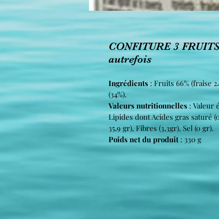
CONFITURE 3 FRUIT
autrefois
Ingrédients
: Fruits 66% (fraise 2
(34%).
Valeurs nutritionnelles
: Valeur é
Lipides dont Acides gras saturé (0
35,9 gr), Fibres (3,3gr), Sel (0 gr).
Poids net du produit
: 330 g