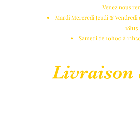
Venez nous re
NETON DE GUI
Mardi Mercredi Jeudi & Vendredi 
18h15
Samedi de 10h00 à 12h30
Livraison 
 Normandie
Réservations
Blog
Galerie Photos
CGV