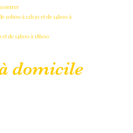
ncontrer
LLAUME
de 10h00 à 12h30 et de 14h00 à
 et de 14h00 à 18h00
à domicile
lepanetondeguillaume@lessor.asso.fr
CGU
Mentions légales
Plus