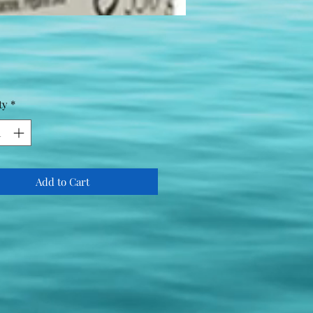
Price
ty
*
Add to Cart