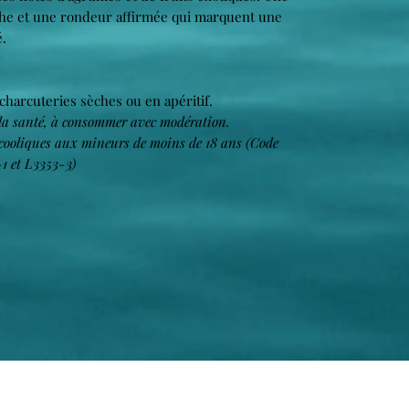
e et une rondeur affirmée qui marquent une
é.
 charcuteries sèches ou en apéritif.
 la santé, à consommer avec modération.
alcooliques aux mineurs de moins de 18 ans (Code
1 et L3353-3)
S'abonner