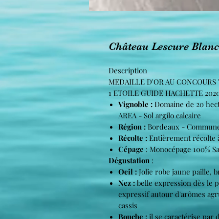
Château Lescure Blanc 
Description
MEDAILLE D'OR AU CONCOURS "E
1 ETOILE GUIDE HACHETTE 202
Vignoble :
Domaine de 20 hecta
AREA - Sol argilo calcaire
Région :
Bordeaux - Commune d
Récolte :
Entièrement récolte 
Cépage
: Monocépage 100% Sa
Dégustation
:
Oeil :
Jolie robe jaune paille, b
Nez :
belle expression dès le 
expressif autour d'arômes agr
cassis
Bouche :
il se caractérise par