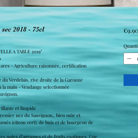
sec 2018 - 75cl
€9.9
Quanti
LLE A TABLE 2019"
0
res - Agriculture raisonnée, certification
u Verdelais, rive droite de la Garonne
à la main - Vendange selectionnée
uvignon.
rillante et limpide
premier nez du Sauvignon,, bien mûr et
umés (citron vert), de buis et de bourgeon de
 des notes d'agrumes et de fruits exotiques. Une