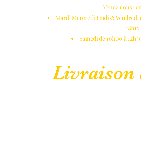
Venez nous re
NETON DE GUI
Mardi Mercredi Jeudi & Vendredi 
18h15
Samedi de 10h00 à 12h30
Livraison 
 Normandie
Réservations
Blog
Galerie Photos
CGV