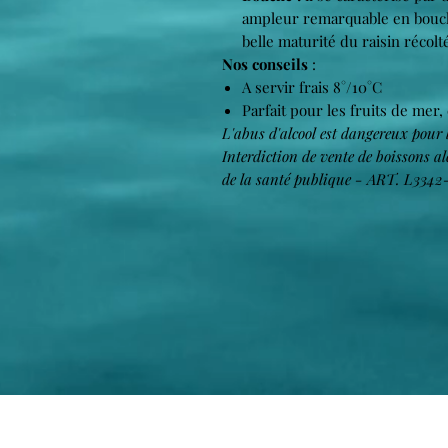
ampleur remarquable en bouch
belle maturité du raisin récolt
Nos conseils
:
A servir frais 8°/10°C
Parfait pour les fruits de mer,
L'abus d'alcool est dangereux pour
Interdiction de vente de boissons 
de la santé publique - ART. L3342-