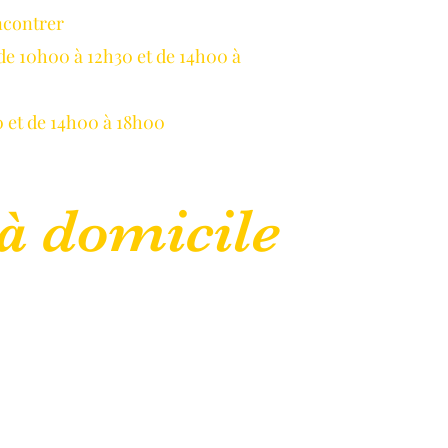
ncontrer
LLAUME
de 10h00 à 12h30 et de 14h00 à
 et de 14h00 à 18h00
à domicile
lepanetondeguillaume@lessor.asso.fr
CGU
Mentions légales
Plus