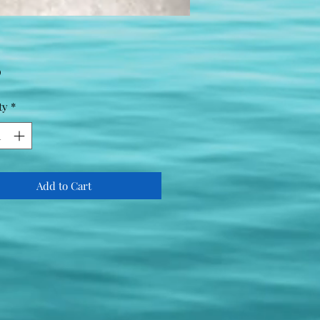
Price
0
ty
*
Add to Cart