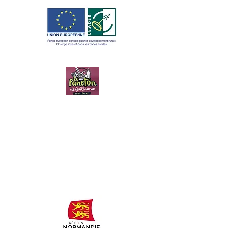
LE PANETON
DE
GUILLAUME