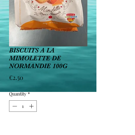
BISCUITS A LA
MIMOLETTE DE
NORMANDIE 100G
Price
€2.50
Quantity
*
Add to Cart