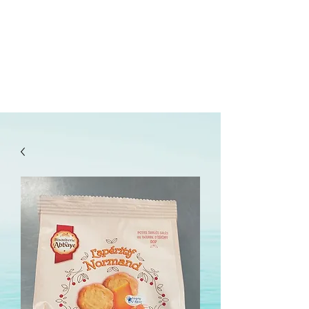
lepanetondeguillaume@lessor.asso.fr
02.31.20.32.27