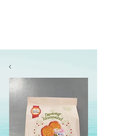
lepanetondeguillaume@lessor.asso.fr
02.31.20.32.27