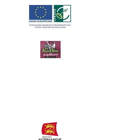
LE PANETON
DE
GUILLAUME