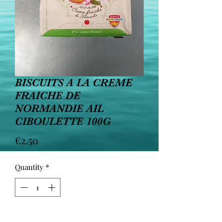
BISCUITS A LA CREME
FRAICHE DE
NORMANDIE AIL
CIBOULETTE 100G
Price
€2.50
Quantity
*
Add to Cart