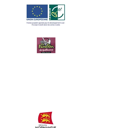
LE PANETON
DE
GUILLAUME