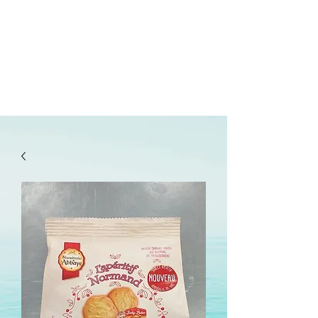
lepanetondeguillaume@lessor.asso.fr
02.31.20.32.27