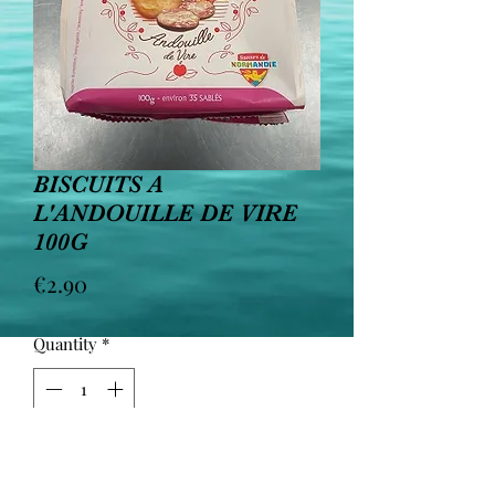
BISCUITS A
L'ANDOUILLE DE VIRE
100G
Price
€2.90
Quantity
*
Add to Cart