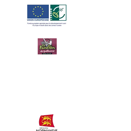
LE PANETON
DE
GUILLAUME