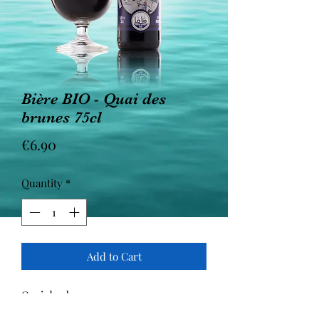
Bière BIO - Quai des
brunes 75cl
Price
€6.90
Quantity
*
Add to Cart
Quai des brunes
Bière brune