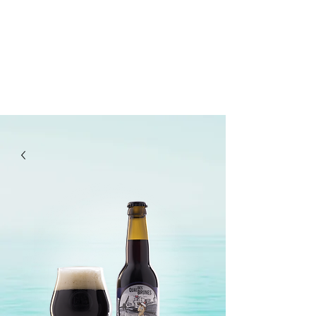
lepanetondeguillaume@lessor.asso.fr
02.31.20.32.27